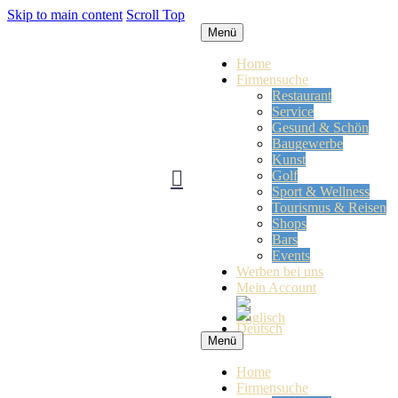
Skip to main content
Scroll Top
Menü
Home
Firmensuche
Restaurant
Service
Gesund & Schön
Baugewerbe
Kunst
Golf
Sport & Wellness
Tourismus & Reisen
Shops
Bars
Events
Werben bei uns
Mein Account
Menü
Home
Firmensuche