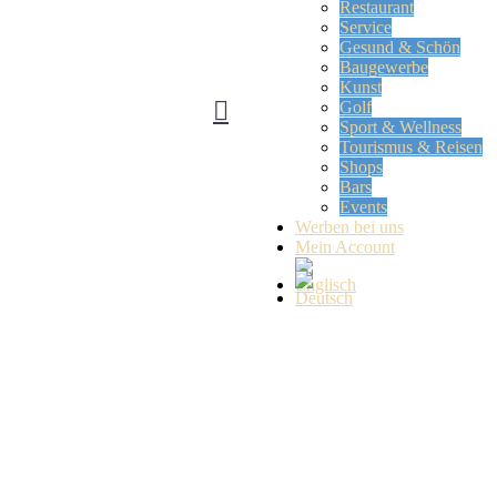
Restaurant
Service
Gesund & Schön
Baugewerbe
Kunst
Golf
Sport & Wellness
Tourismus & Reisen
Shops
Bars
Events
Werben bei uns
Mein Account