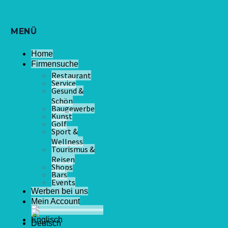
MENÜ
Home
Firmensuche
Restaurant
Service
Gesund &
Schön
Baugewerbe
Kunst
Golf
Sport &
Wellness
Tourismus &
Reisen
Shops
Bars
Events
Werben bei uns
Mein Account