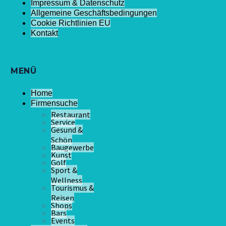
Impressum & Datenschutz
Allgemeine Geschäftsbedingungen
Cookie Richtlinien EU
Kontakt
MENÜ
Home
Firmensuche
Restaurant
Service
Gesund &
Schön
Baugewerbe
Kunst
Golf
Sport &
Wellness
Tourismus &
Reisen
Shops
Bars
Events