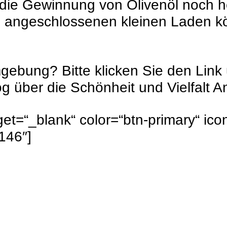
 die Gewinnung von Olivenöl noch h
m angeschlossenen kleinen Laden kö
ebung? Bitte klicken Sie den Link 
og über die Schönheit und Vielfalt 
rget=“_blank“ color=“btn-primary“ i
146″]