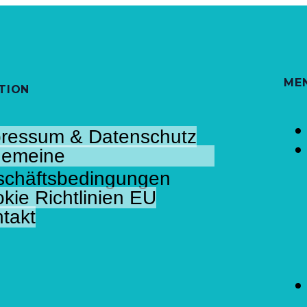
ME
TION
ressum & Datenschutz
gemeine
chäftsbedingungen
kie Richtlinien EU
takt