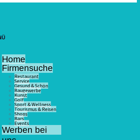
NÜ
Home
Firmensuche
Restaurant
Service
Gesund & Schön
Baugewerbe
Kunst
Golf
Sport & Wellness
Tourismus & Reisen
Shops
Bars
Events
Werben bei