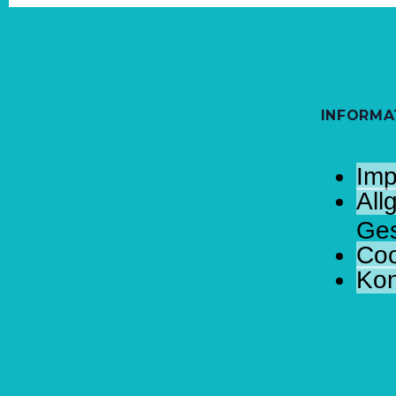
INFORMA
Imp
All
Ges
Coo
Kon